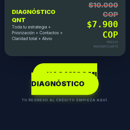
$10.000
DIAGNÓSTICO
COP
QNT
$7.900
Toda tu estrategia +
COP
Priorización + Contactos +
Claridad total + Alivio
PRECIO
INSIGNIFICANTE
HAGAMOS MI
DIAGNÓSTICO
TU REGRESO AL CRÉDITO EMPIEZA AQUÍ.