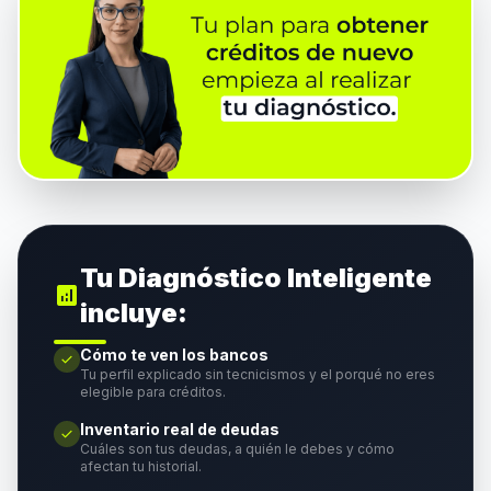
Tu Diagnóstico Inteligente
analytics
incluye:
Cómo te ven los bancos
check
Tu perfil explicado sin tecnicismos y el porqué no eres
elegible para créditos.
Inventario real de deudas
check
Cuáles son tus deudas, a quién le debes y cómo
afectan tu historial.