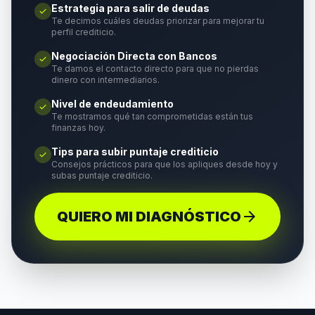
Estrategia para salir de deudas
check
Te decimos cuáles deudas priorizar para mejorar tu
perfil crediticio.
Negociación Directa con Bancos
check
Te damos el contacto directo para que no pierdas
dinero con intermediarios.
Nivel de endeudamiento
check
Te mostramos qué tan comprometidas están tus
finanzas hoy.
Tips para subir puntaje crediticio
check
Consejos prácticos para que los apliques desde hoy y
subas puntaje crediticio.
arrow_forward
QUIERO MI DIAGNÓSTICO