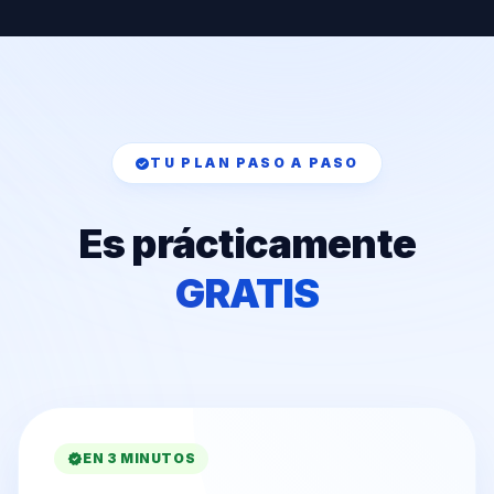
check_circle
TU PLAN PASO A PASO
Es prácticamente
GRATIS
verified
EN 3 MINUTOS