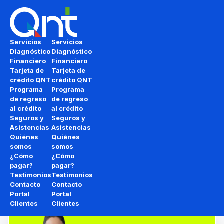
Saltar al contenido principal
Saltar al pie de página
Servicios
Servicios
Diagnóstico
Diagnóstico
Financiero
Financiero
Deja de adivinar cómo
Tarjeta de
Tarjeta de
crédito QNT
crédito QNT
recuperar tu
Vida
Programa
Programa
de regreso
de regreso
Crediticia
al crédito
al crédito
Seguros y
Seguros y
Asistencias
Asistencias
Te decimos exactamente qué debes, a quién y
Quiénes
Quiénes
somos
somos
cómo volver a
tener crédito
con tu
Diagnóstico
¿Cómo
¿Cómo
Inteligente
. No vendemos un reporte,
pagar?
pagar?
Testimonios
Testimonios
vendemos tu transformación de
Reportado
a
Contacto
Contacto
Apto para Crédito
.
Portal
Portal
Clientes
Clientes