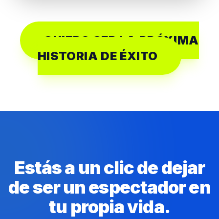
QUIERO SER LA PRÓXIMA
HISTORIA DE ÉXITO
Estás a un clic de dejar
de ser un espectador en
tu propia vida.