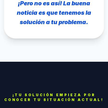
¡Pero no es así! La buena
noticia es que tenemos la
solución a tu problema.
¡TU SOLUCIÓN EMPIEZA POR
CONOCER TU SITUACIÓN ACTUAL!