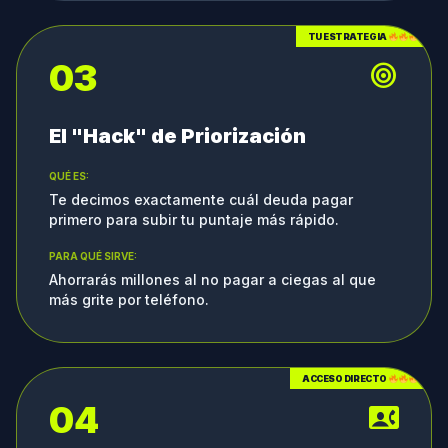
TU ESTRATEGIA
03
target
El "Hack" de Priorización
QUÉ ES:
Te decimos exactamente cuál deuda pagar
primero para subir tu puntaje más rápido.
PARA QUÉ SIRVE:
Ahorrarás millones al no pagar a ciegas al que
más grite por teléfono.
ACCESO DIRECTO
04
contact_phone