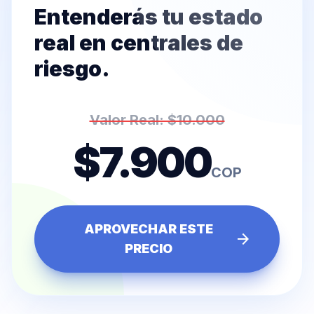
Entenderás tu estado
real en centrales de
riesgo.
Valor Real: $10.000
$7.900
COP
APROVECHAR ESTE
arrow_forward
PRECIO