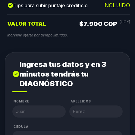
check_circle
INCLUIDO
Tips para subir puntaje crediticio
(HOY)
$7.900 COP
VALOR TOTAL
Increíble oferta por tiempo limitado.
Ingresa tus datos y en 3
minutos tendrás tu
check_circle
DIAGNÓSTICO
NOMBRE
APELLIDOS
CÉDULA