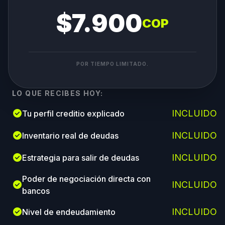
$7.900
COP
POR TIEMPO LIMITADO.
LO QUE RECIBES HOY:
check_circle
INCLUIDO
Tu perfil creditio explicado
check_circle
INCLUIDO
Inventario real de deudas
check_circle
INCLUIDO
Estrategia para salir de deudas
Poder de negociación directa con
check_circle
INCLUIDO
bancos
check_circle
INCLUIDO
Nivel de endeudamiento