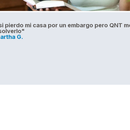
si pierdo mi casa por un embargo pero QNT 
solverlo"
artha G.