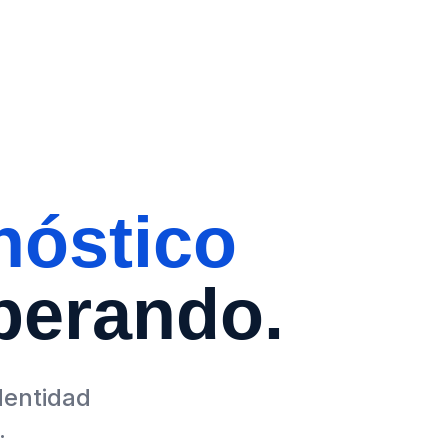
nóstico
perando.
dentidad
.