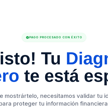
check_circle
PAGO PROCESADO CON ÉXITO
listo! Tu
Diag
ero
te está es
e mostrártelo, necesitamos validar tu i
para proteger tu información financiera