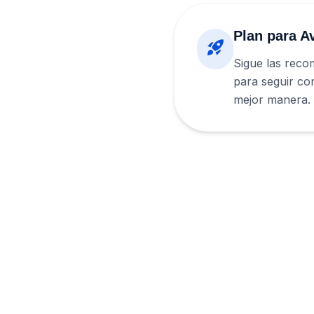
Plan para A
rocket_launch
Sigue las reco
para seguir con
mejor manera.