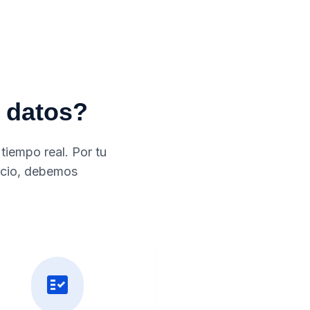
s datos?
tiempo real. Por tu
ticio, debemos
fact_check