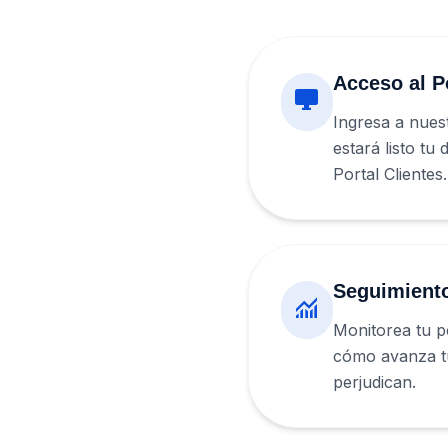
Acceso al P
desktop_windows
Ingresa a nues
estará listo tu
Portal Clientes.
Seguimiento
monitoring
Monitorea tu p
cómo avanza tu
perjudican.