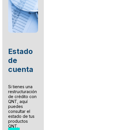
Estado
de
cuenta
Si tienes una
restructuración
de crédito con
QNT, aquí
puedes
consultar el
estado de tus
productos
QNT.