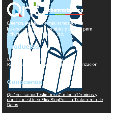
La oportunidad que estabas pidiendo para
volver al sistema financiero.
Productos
Diagnóstico Financiero
Tarjeta de
Rebancarización
Programa de Rebancarización
Conócenos
Quiénes somos
Testimonios
Contacto
Términos y
condiciones
Línea Etica
Blog
Política Tratamiento de
Datos