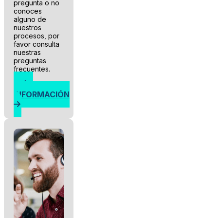
pregunta o no
conoces
alguno de
nuestros
procesos, por
favor consulta
nuestras
preguntas
frecuentes.
MÁS
INFORMACIÓN