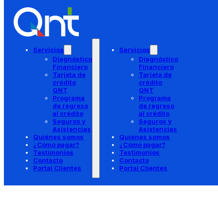
Saltar al contenido principal
Saltar al pie de página
Home
>
Contacto
Habla con uno de nuestros 
Servicios
Servicios
Diagnóstico
Diagnóstico
Financiero
Financiero
Tarjeta de
Tarjeta de
crédito
crédito
Estamos aquí para orientarte y
QNT
QNT
Programa
Programa
resolver tus inquietudes
de regreso
de regreso
al crédito
al crédito
financieras.
Seguros y
Seguros y
Asistencias
Asistencias
Quiénes somos
Quiénes somos
Cada historia comienza con una
¿Cómo pagar?
¿Cómo pagar?
Testimonios
Testimonios
conversación. Escríbenos y comencemos la
Contacto
Contacto
tuya.
Portal Clientes
Portal Clientes
Hablar por WhatsApp