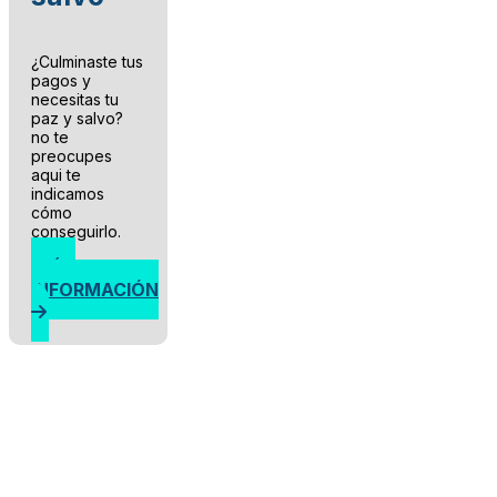
¿Culminaste tus
pagos y
necesitas tu
paz y salvo?
no te
preocupes
aqui te
indicamos
cómo
conseguirlo.
MÁS
INFORMACIÓN