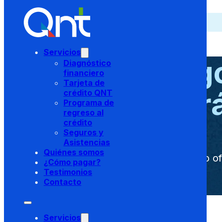
Saltar al contenido principal
Saltar al pie de página
Home
>
¿Cómo pagar?
Servicios
Realiza el pag
Diagnóstico
financiero
Tarjeta de
r
crédito QNT
Programa de
regreso al
crédito
Seguros y
Asistencias
Quiénes somos
Conoce los canales de pago ofi
¿Cómo pagar?
Testimonios
Contacto
Servicios