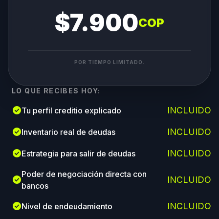
$7.900
COP
POR TIEMPO LIMITADO.
LO QUE RECIBES HOY:
check_circle
INCLUIDO
Tu perfil creditio explicado
check_circle
INCLUIDO
Inventario real de deudas
check_circle
INCLUIDO
Estrategia para salir de deudas
Poder de negociación directa con
check_circle
INCLUIDO
bancos
check_circle
INCLUIDO
Nivel de endeudamiento