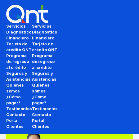
Saltar al contenido principal
Saltar al pie de página
Servicios
Servicios
Diagnóstico
Diagnóstico
Financiero
Financiero
Deja de adivinar cómo
Tarjeta de
Tarjeta de
crédito QNT
crédito QNT
recuperar tu
Vida
Programa
Programa
de regreso
de regreso
Crediticia
al crédito
al crédito
Seguros y
Seguros y
Asistencias
Asistencias
Te decimos exactamente qué debes, a quién y
Quiénes
Quiénes
somos
somos
cómo volver a
tener crédito
con tu
Diagnóstico
¿Cómo
¿Cómo
Inteligente
. No vendemos un reporte,
pagar?
pagar?
Testimonios
Testimonios
vendemos tu transformación de
Reportado
a
Contacto
Contacto
Apto para Crédito
.
Portal
Portal
Clientes
Clientes