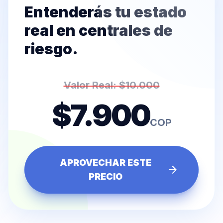
Entenderás tu estado
real en centrales de
riesgo.
Valor Real: $10.000
$7.900
COP
APROVECHAR ESTE
arrow_forward
PRECIO