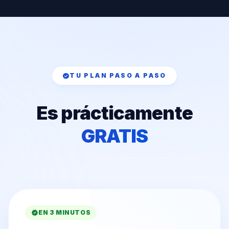
check_circle
TU PLAN PASO A PASO
Es prácticamente
GRATIS
verified
EN 3 MINUTOS