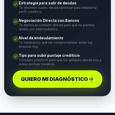
Estrategia para salir de deudas
check
Te decimos cuáles deudas priorizar para mejorar tu
perfil crediticio.
Negociación Directa con Bancos
check
Te damos el contacto directo para que no pierdas
dinero con intermediarios.
Nivel de endeudamiento
check
Te mostramos qué tan comprometidas están tus
finanzas hoy.
Tips para subir puntaje crediticio
check
Consejos prácticos para que los apliques desde hoy y
subas puntaje crediticio.
arrow_forward
QUIERO MI DIAGNÓSTICO