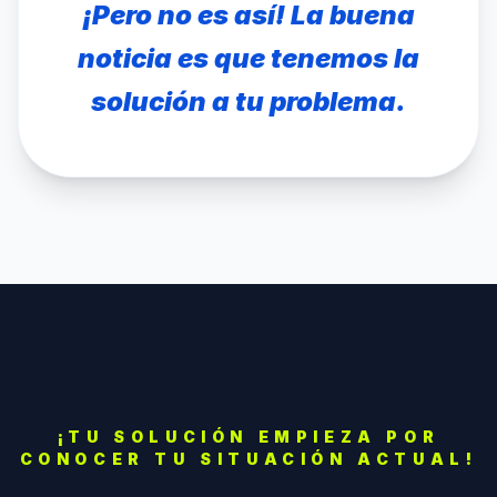
¡Pero no es así! La buena
noticia es que tenemos la
solución a tu problema.
¡TU SOLUCIÓN EMPIEZA POR
CONOCER TU SITUACIÓN ACTUAL!