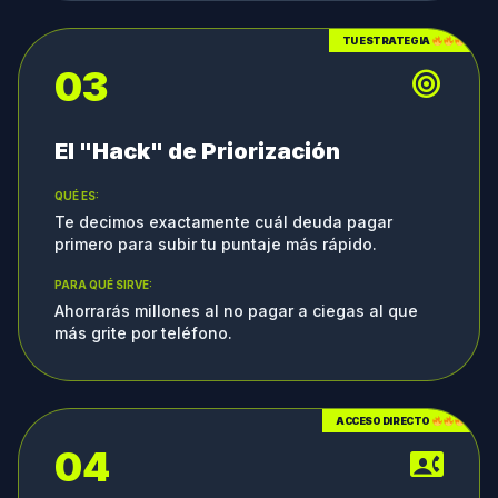
TU ESTRATEGIA
03
target
El "Hack" de Priorización
QUÉ ES:
Te decimos exactamente cuál deuda pagar
primero para subir tu puntaje más rápido.
PARA QUÉ SIRVE:
Ahorrarás millones al no pagar a ciegas al que
más grite por teléfono.
ACCESO DIRECTO
04
contact_phone