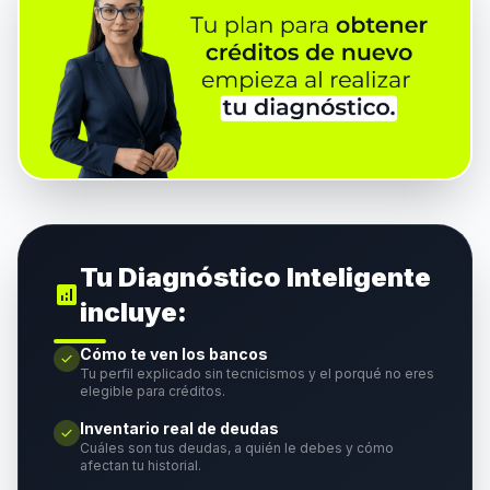
Tu Diagnóstico Inteligente
analytics
incluye:
Cómo te ven los bancos
check
Tu perfil explicado sin tecnicismos y el porqué no eres
elegible para créditos.
Inventario real de deudas
check
Cuáles son tus deudas, a quién le debes y cómo
afectan tu historial.