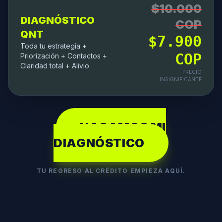
$10.000
DIAGNÓSTICO
COP
QNT
$7.900
Toda tu estrategia +
COP
Priorización + Contactos +
Claridad total + Alivio
PRECIO
INSIGNIFICANTE
HAGAMOS MI
DIAGNÓSTICO
TU REGRESO AL CRÉDITO EMPIEZA AQUÍ.