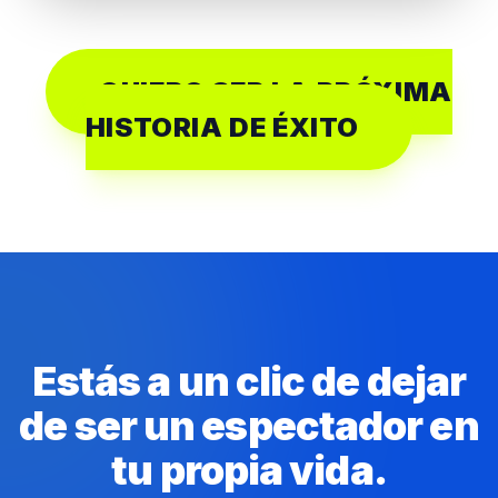
QUIERO SER LA PRÓXIMA
HISTORIA DE ÉXITO
Estás a un clic de dejar
de ser un espectador en
tu propia vida.