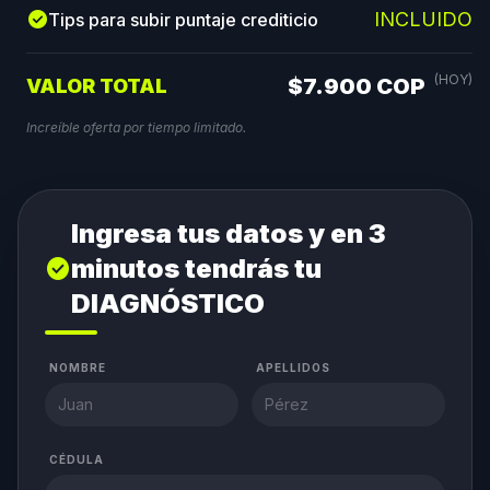
check_circle
INCLUIDO
Tips para subir puntaje crediticio
(HOY)
$7.900 COP
VALOR TOTAL
Increíble oferta por tiempo limitado.
Ingresa tus datos y en 3
minutos tendrás tu
check_circle
DIAGNÓSTICO
NOMBRE
APELLIDOS
CÉDULA